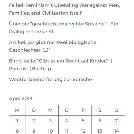
Failed: Feminism’s Unending War against Men,
Families, and Civilization Itself
Über die “geschlechtergerechte Sprache” – Ein
Dialog mit einer KI
Artikel: „Es gibt nur zwei biologische
Geschlechter. (…)”
Birgit Kelle: “Gibt es ein Recht auf Kinder?” |
Podcast | Buchtip
Webtip: Genderfrei.org zur Sprache
April 2013
M
D
M
D
F
S
S
1
2
3
4
5
6
7
8
9
10
11
12
13
14