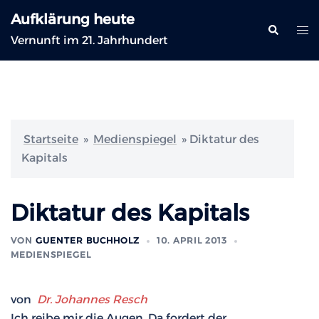
Zum
Aufklärung heute
Inhalt
Suche
Me
Vernunft im 21. Jahrhundert
springen
ums
Startseite
»
Medienspiegel
»
Diktatur des
Kapitals
Diktatur des Kapitals
VON
GUENTER BUCHHOLZ
10. APRIL 2013
MEDIENSPIEGEL
von
Dr. Johannes Resch
Ich reibe mir die Augen. Da fordert der