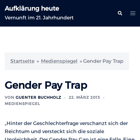
Zum
Aufklärung heute
Inhalt
Suche
Me
Vernunft im 21. Jahrhundert
springen
ums
Startseite
»
Medienspiegel
»
Gender Pay Trap
Gender Pay Trap
VON
GUENTER BUCHHOLZ
22. MÄRZ 2013
MEDIENSPIEGEL
„Hinter der Geschlechterfrage verschanzt sich der
Reichtum und versteckt sich die soziale
Ungleichheit. Der Gender Pay Gap ist eine Falle. Eine