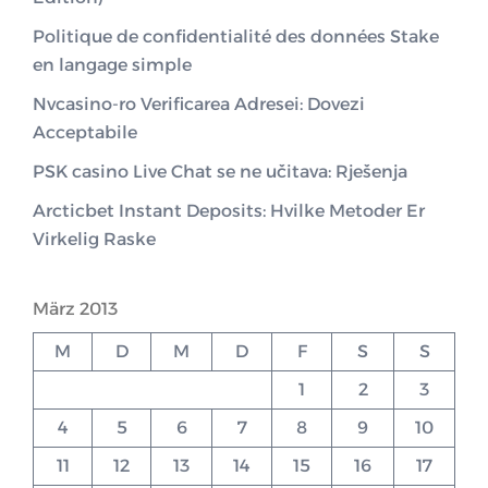
Politique de confidentialité des données Stake
en langage simple
Nvcasino-ro Verificarea Adresei: Dovezi
Acceptabile
PSK casino Live Chat se ne učitava: Rješenja
Arcticbet Instant Deposits: Hvilke Metoder Er
Virkelig Raske
März 2013
M
D
M
D
F
S
S
1
2
3
4
5
6
7
8
9
10
11
12
13
14
15
16
17