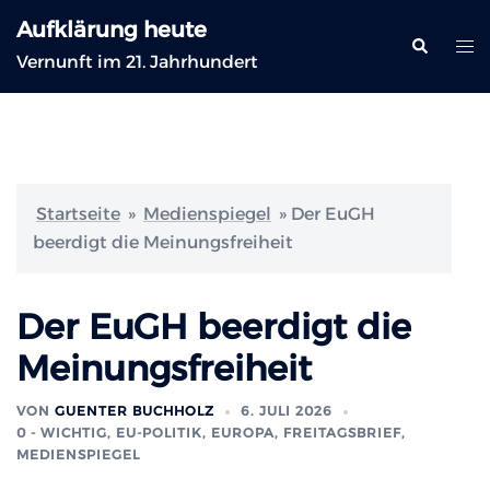
Zum
Aufklärung heute
Inhalt
Suche
Me
Vernunft im 21. Jahrhundert
springen
ums
Startseite
»
Medienspiegel
»
Der EuGH
beerdigt die Meinungsfreiheit
Der EuGH beerdigt die
Meinungsfreiheit
VON
GUENTER BUCHHOLZ
6. JULI 2026
0 - WICHTIG
,
EU-POLITIK, EUROPA
,
FREITAGSBRIEF
,
MEDIENSPIEGEL