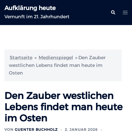
Zum
Aufklärung heute
Inhalt
Suche
Me
Vernunft im 21. Jahrhundert
springen
ums
Startseite
»
Medienspiegel
»
Den Zauber
westlichen Lebens findet man heute im
Osten
Den Zauber westlichen
Lebens findet man heute
im Osten
VON
GUENTER BUCHHOLZ
2. JANUAR 2026