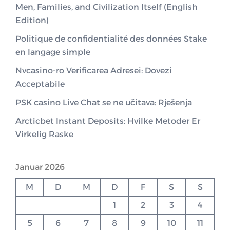
Men, Families, and Civilization Itself (English
Edition)
Politique de confidentialité des données Stake
en langage simple
Nvcasino-ro Verificarea Adresei: Dovezi
Acceptabile
PSK casino Live Chat se ne učitava: Rješenja
Arcticbet Instant Deposits: Hvilke Metoder Er
Virkelig Raske
Januar 2026
M
D
M
D
F
S
S
1
2
3
4
5
6
7
8
9
10
11