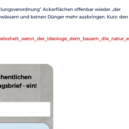
lungsverordnung“ Ackerflächen offenbar wieder „der
ewässern und keinen Dünger mehr ausbringen. Kurz: den
_weissheit_wenn_der_ideologe_dem_bauern_die_natur_er
chentlichen
sbrief - ein!