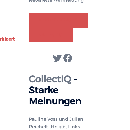
Newsletter-Anmeldung
GENDER-DISKURS
COLLECTIQ
klaert
Twitter
Facebook
CollectIQ
-
Starke
Meinungen
Pauline Voss und Julian
Reichelt (Hrsg.): „Links –