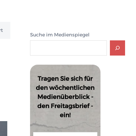
rt
Suche im Medienspiegel
Tragen Sie sich für
den wöchentlichen
Medienüberblick -
den Freitagsbrief -
ein!