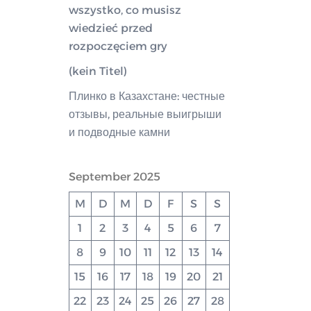
wszystko, co musisz
wiedzieć przed
rozpoczęciem gry
(kein Titel)
Плинко в Казахстане: честные
отзывы, реальные выигрыши
и подводные камни
September 2025
M
D
M
D
F
S
S
1
2
3
4
5
6
7
8
9
10
11
12
13
14
15
16
17
18
19
20
21
22
23
24
25
26
27
28