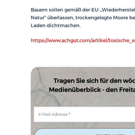
Bauern sollen gemäß der EU-„Wiederherstel
Natur“ überlassen, trockengelegte Moore b
Laden dichtmachen.
https://www.achgut.com/artikel/toxische
Tragen Sie sich für den wö
Medienüberblick - den Freitag