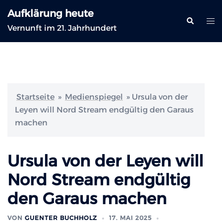
Zum
Aufklärung heute
Inhalt
Suche
Me
Vernunft im 21. Jahrhundert
springen
ums
Startseite
»
Medienspiegel
»
Ursula von der
Leyen will Nord Stream endgültig den Garaus
machen
Ursula von der Leyen will
Nord Stream endgültig
den Garaus machen
VON
GUENTER BUCHHOLZ
17. MAI 2025