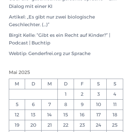
Dialog mit einer KI
Artikel: „Es gibt nur zwei biologische
Geschlechter. (…)”
Birgit Kelle: “Gibt es ein Recht auf Kinder?” |
Podcast | Buchtip
Webtip: Genderfrei.org zur Sprache
Mai 2025
M
D
M
D
F
S
S
1
2
3
4
5
6
7
8
9
10
11
12
13
14
15
16
17
18
19
20
21
22
23
24
25