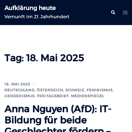
Zum
Aufklärung heute
Inhalt
Suche
Me
Vernunft im 21. Jahrhundert
springen
ums
Tag:
18. Mai 2025
18. MAI 2025
DEUTSCHLAND, ÖSTERREICH, SCHWEIZ
,
FEMINISMUS,
GENDERISMUS
,
FREITAGSBRIEF
,
MEDIENSPIEGEL
Anna Nguyen (AfD): IT-
Bildung für beide
Geschlechter fördern –