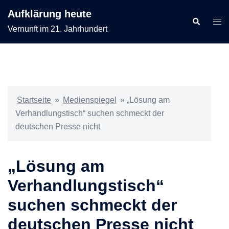
Zum
Aufklärung heute
Inhalt
Suche
Men
Vernunft im 21. Jahrhundert
springen
ums
Startseite
»
Medienspiegel
»
„Lösung am
Verhandlungstisch“ suchen schmeckt der
deutschen Presse nicht
„Lösung am
Verhandlungstisch“
suchen schmeckt der
deutschen Presse nicht