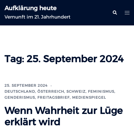
Zum
Aufklärung heute
Inhalt
Suche
Me
Vernunft im 21. Jahrhundert
springen
ums
Tag:
25. September 2024
25. SEPTEMBER 2024
DEUTSCHLAND, ÖSTERREICH, SCHWEIZ
,
FEMINISMUS,
GENDERISMUS
,
FREITAGSBRIEF
,
MEDIENSPIEGEL
Wenn Wahrheit zur Lüge
erklärt wird