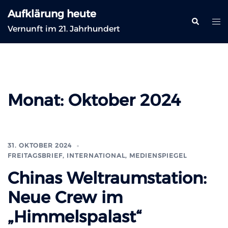
Zum
Aufklärung heute
Inhalt
Suche
Me
Vernunft im 21. Jahrhundert
springen
ums
Monat:
Oktober 2024
31. OKTOBER 2024
FREITAGSBRIEF
,
INTERNATIONAL
,
MEDIENSPIEGEL
Chinas Weltraumstation:
Neue Crew im
„Himmelspalast“