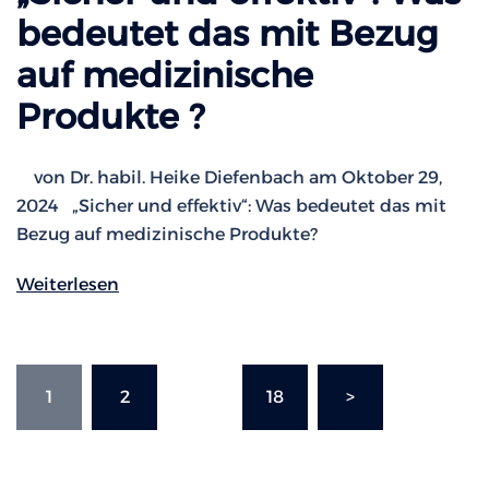
bedeutet das mit Bezug
auf medizinische
Produkte ?
von Dr. habil. Heike Diefenbach am Oktober 29,
2024 „Sicher und effektiv“: Was bedeutet das mit
Bezug auf medizinische Produkte?
Weiterlesen
Seitennummerierung
1
2
…
18
>
der
Beiträge