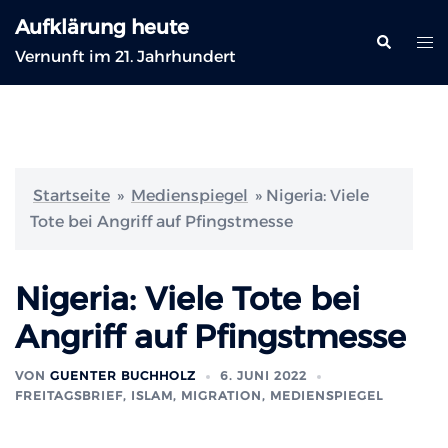
Zum
Aufklärung heute
Inhalt
Suche
Me
Vernunft im 21. Jahrhundert
springen
ums
Startseite
»
Medienspiegel
»
Nigeria: Viele
Tote bei Angriff auf Pfingstmesse
Nigeria: Viele Tote bei
Angriff auf Pfingstmesse
VON
GUENTER BUCHHOLZ
6. JUNI 2022
FREITAGSBRIEF
,
ISLAM, MIGRATION
,
MEDIENSPIEGEL