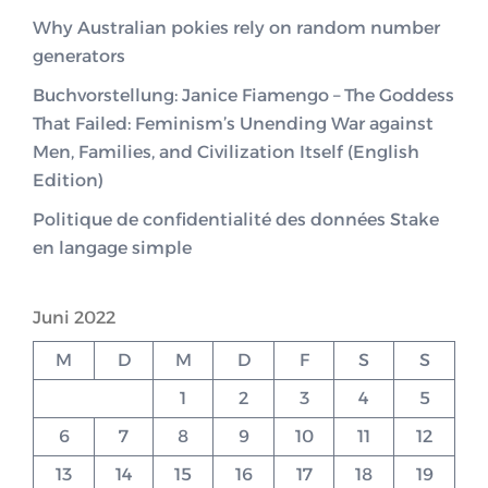
Why Australian pokies rely on random number
generators
Buchvorstellung: Janice Fiamengo – The Goddess
That Failed: Feminism’s Unending War against
Men, Families, and Civilization Itself (English
Edition)
Politique de confidentialité des données Stake
en langage simple
Juni 2022
M
D
M
D
F
S
S
1
2
3
4
5
6
7
8
9
10
11
12
13
14
15
16
17
18
19