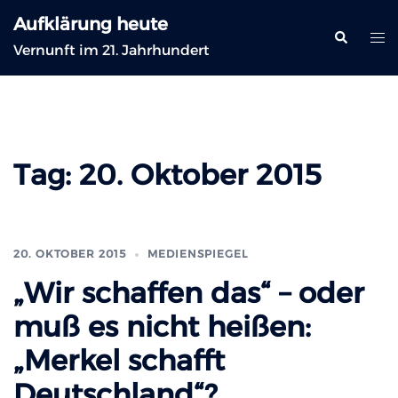
Zum
Aufklärung heute
Inhalt
Suche
Me
Vernunft im 21. Jahrhundert
springen
ums
Tag:
20. Oktober 2015
20. OKTOBER 2015
MEDIENSPIEGEL
„Wir schaffen das“ – oder
muß es nicht heißen:
„Merkel schafft
Deutschland“?