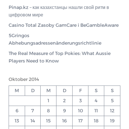
Pinap.kz – как казахстанцы нашли свой ритм в
цифровом мире
Casino Total Zasoby GamCare i BeGambleAware
5Gringos
Abhebungsadressenänderungsrichtlinie
The Real Measure of Top Pokies: What Aussie
Players Need to Know
Oktober 2014
M
D
M
D
F
S
S
1
2
3
4
5
6
7
8
9
10
11
12
13
14
15
16
17
18
19