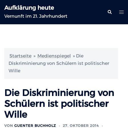
Zum
Aufklärung heute
Inhalt
Suche
Me
Vernunft im 21. Jahrhundert
springen
ums
Startseite
»
Medienspiegel
»
Die
Diskriminierung von Schülern ist politischer
Wille
Die Diskriminierung von
Schülern ist politischer
Wille
VON
GUENTER BUCHHOLZ
27. OKTOBER 2014