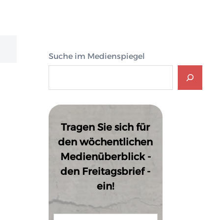
Suche im Medienspiegel
Tragen Sie sich für
den wöchentlichen
Medienüberblick -
den Freitagsbrief -
ein!