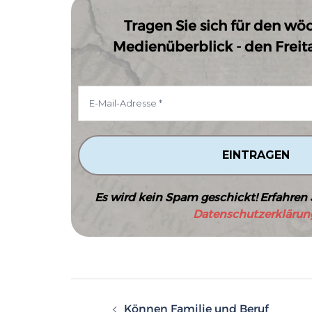
Tragen Sie sich für den wö
Medienüberblick - den Freitag
Es wird kein Spam geschickt! Erfahren 
Datenschutzerklärun
Beitragsnavigatio
Können Familie und Beruf