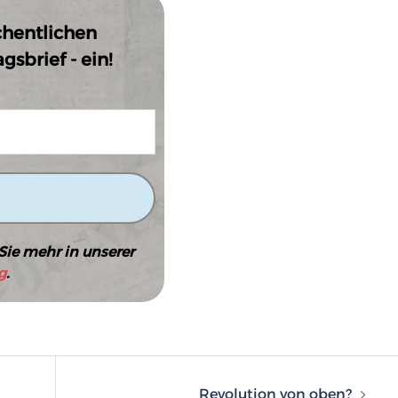
chentlichen
sbrief - ein!
Sie mehr in unserer
g
.
n
Revolution von oben?