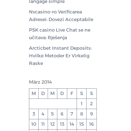
langage simple
Nvcasino-ro Verificarea
Adresei: Dovezi Acceptabile
PSK casino Live Chat se ne
učitava: Rješenja
Arcticbet Instant Deposits:
Hvilke Metoder Er Virkelig
Raske
März 2014
M
D
M
D
F
S
S
1
2
3
4
5
6
7
8
9
10
11
12
13
14
15
16