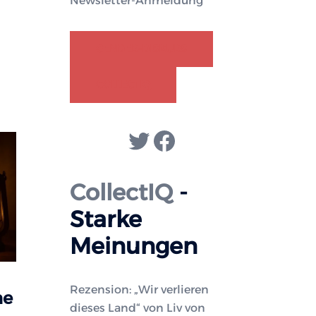
Newsletter-Anmeldung
GENDER-DISKURS
COLLECTIQ
Twitter
Facebook
CollectIQ
-
Starke
Meinungen
Rezension: „Wir verlieren
he
dieses Land“ von Liv von