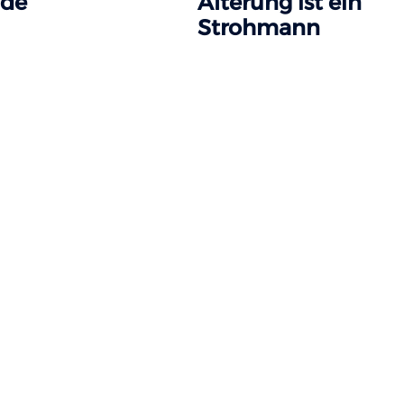
ade
Alterung ist ein
Strohmann