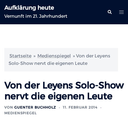
Zum
Aufklärung heute
Inhalt
Suche
Me
Vernunft im 21. Jahrhundert
springen
ums
Startseite
»
Medienspiegel
»
Von der Leyens
Solo-Show nervt die eigenen Leute
Von der Leyens Solo-Show
nervt die eigenen Leute
VON
GUENTER BUCHHOLZ
11. FEBRUAR 2014
MEDIENSPIEGEL