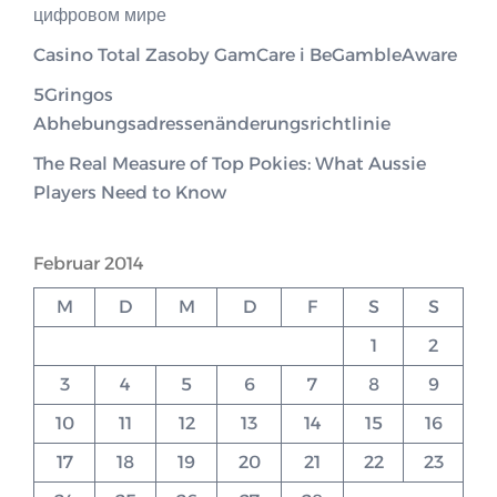
цифровом мире
Casino Total Zasoby GamCare i BeGambleAware
5Gringos
Abhebungsadressenänderungsrichtlinie
The Real Measure of Top Pokies: What Aussie
Players Need to Know
Februar 2014
M
D
M
D
F
S
S
1
2
3
4
5
6
7
8
9
10
11
12
13
14
15
16
17
18
19
20
21
22
23