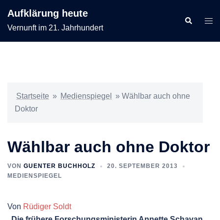
Zum
Aufklärung heute
Inhalt
Suche
Men
Vernunft im 21. Jahrhundert
springen
ums
Startseite
»
Medienspiegel
»
Wählbar auch ohne
Doktor
Wählbar auch ohne Doktor
VON
GUENTER BUCHHOLZ
20. SEPTEMBER 2013
MEDIENSPIEGEL
Von
Rüdiger Soldt
„Die frühere Forschungsministerin Annette Schavan