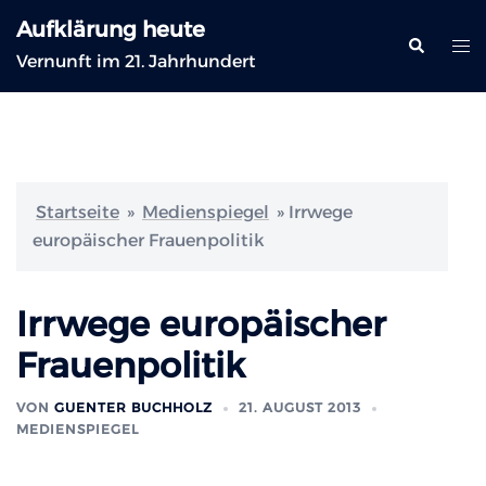
Zum
Aufklärung heute
Inhalt
Suche
Me
Vernunft im 21. Jahrhundert
springen
ums
Startseite
»
Medienspiegel
»
Irrwege
europäischer Frauenpolitik
Irrwege europäischer
Frauenpolitik
VON
GUENTER BUCHHOLZ
21. AUGUST 2013
MEDIENSPIEGEL