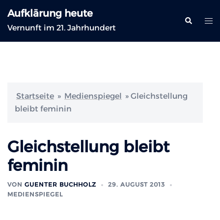
Zum
Aufklärung heute
Inhalt
Suche
Me
Vernunft im 21. Jahrhundert
springen
ums
Startseite
»
Medienspiegel
»
Gleichstellung
bleibt feminin
Gleichstellung bleibt
feminin
VON
GUENTER BUCHHOLZ
29. AUGUST 2013
MEDIENSPIEGEL