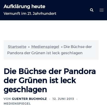
Zum
Aufklärung heute
Inhalt
Suche
Me
Vernunft im 21. Jahrhundert
springen
ums
Startseite
»
Medienspiegel
»
Die Büchse der
Pandora der Grünen ist leck geschlagen
Die Büchse der Pandora
der Grünen ist leck
geschlagen
VON
GUENTER BUCHHOLZ
12. JUNI 2013
MEDIENSPIEGEL