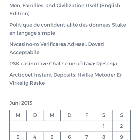
Men, Families, and Civilization Itself (English
Edition)
Politique de confidentialité des données Stake
en langage simple
Nvcasino-ro Verificarea Adresei: Dovezi
Acceptabile
PSK casino Live Chat se ne učitava: Rješenja
Arcticbet Instant Deposits: Hvilke Metoder Er
Virkelig Raske
Juni 2013
M
D
M
D
F
S
S
1
2
3
4
5
6
7
8
9