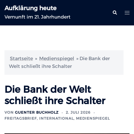
Zum
Aufklärung heute
Inhalt
Suche
Me
Vernunft im 21. Jahrhundert
springen
ums
Startseite
»
Medienspiegel
»
Die Bank der
Welt schließt ihre Schalter
Die Bank der Welt
schließt ihre Schalter
VON
GUENTER BUCHHOLZ
2. JULI 2026
FREITAGSBRIEF
,
INTERNATIONAL
,
MEDIENSPIEGEL