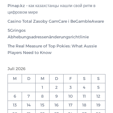
Pinap.kz – как казахстанцы нашли свой ритм в
цифровом мире
Casino Total Zasoby GamCare i BeGambleAware
5Gringos
Abhebungsadressenänderungsrichtlinie
The Real Measure of Top Pokies: What Aussie
Players Need to Know
Juli 2026
M
D
M
D
F
S
S
1
2
3
4
5
6
7
8
9
10
11
12
13
14
15
16
17
18
19