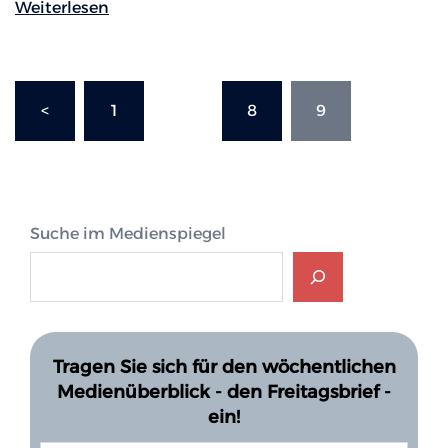
Weiterlesen
Seitennummerierung
<
1
…
8
9
der
Beiträge
Suche im Medienspiegel
Tragen Sie sich für den wöchentlichen
Medienüberblick - den Freitagsbrief -
ein!