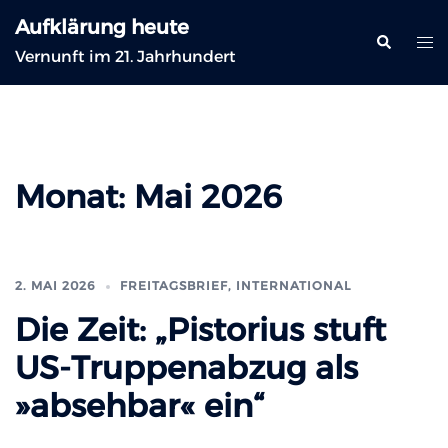
Zum
Aufklärung heute
Inhalt
Suche
Me
Vernunft im 21. Jahrhundert
springen
ums
Monat:
Mai 2026
2. MAI 2026
FREITAGSBRIEF
,
INTERNATIONAL
Die Zeit: „Pistorius stuft
US-Truppenabzug als
»absehbar« ein“