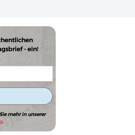
chentlichen
sbrief - ein!
Sie mehr in unserer
g
.