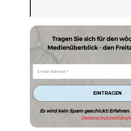
Tragen Sie sich für den wö
Medienüberblick - den Freitag
Es wird kein Spam geschickt! Erfahren 
Datenschutzerklärun