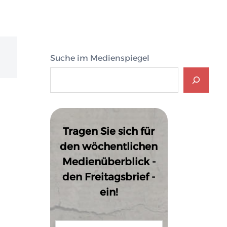
Suche im Medienspiegel
Tragen Sie sich für
den wöchentlichen
Medienüberblick -
den Freitagsbrief -
ein!