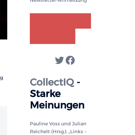
Newsletter-Anmeldung
GENDER-DISKURS
COLLECTIQ
Twitter
Facebook
ng
CollectIQ
-
Starke
Meinungen
Pauline Voss und Julian
Reichelt (Hrsg.): „Links –