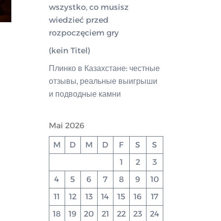
wszystko, co musisz
wiedzieć przed
rozpoczęciem gry
(kein Titel)
Плинко в Казахстане: честные
отзывы, реальные выигрыши
и подводные камни
Mai 2026
M
D
M
D
F
S
S
1
2
3
4
5
6
7
8
9
10
11
12
13
14
15
16
17
18
19
20
21
22
23
24