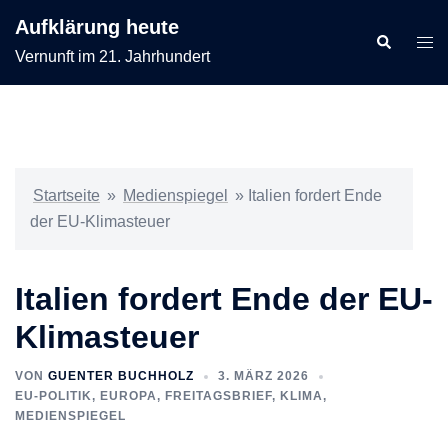
Zum
Aufklärung heute
Inhalt
Suche
Men
Vernunft im 21. Jahrhundert
springen
ums
Startseite
»
Medienspiegel
»
Italien fordert Ende
der EU-Klimasteuer
Italien fordert Ende der EU-
Klimasteuer
VON
GUENTER BUCHHOLZ
3. MÄRZ 2026
EU-POLITIK, EUROPA
,
FREITAGSBRIEF
,
KLIMA
,
MEDIENSPIEGEL