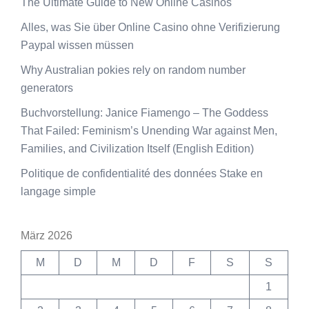
The Ultimate Guide to New Online Casinos
Alles, was Sie über Online Casino ohne Verifizierung
Paypal wissen müssen
Why Australian pokies rely on random number
generators
Buchvorstellung: Janice Fiamengo – The Goddess
That Failed: Feminism’s Unending War against Men,
Families, and Civilization Itself (English Edition)
Politique de confidentialité des données Stake en
langage simple
März 2026
M
D
M
D
F
S
S
1