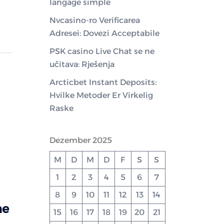
langage simple
Nvcasino-ro Verificarea
Adresei: Dovezi Acceptabile
PSK casino Live Chat se ne
učitava: Rješenja
Arcticbet Instant Deposits:
Hvilke Metoder Er Virkelig
Raske
Dezember 2025
M
D
M
D
F
S
S
1
2
3
4
5
6
7
8
9
10
11
12
13
14
he
15
16
17
18
19
20
21