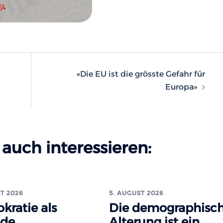
g
.
n
«Die EU ist die grösste Gefahr für
Europa»
auch interessieren:
T 2026
5. AUGUST 2026
kratie als
Die demographisc
ade
Alterung ist ein