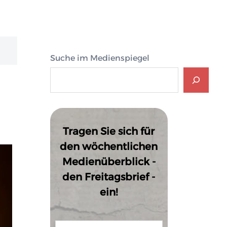
Suche im Medienspiegel
Tragen Sie sich für
den wöchentlichen
Medienüberblick -
den Freitagsbrief -
ein!