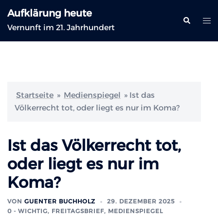
Zum
Aufklärung heute
Inhalt
Suche
Me
Vernunft im 21. Jahrhundert
springen
ums
Startseite
»
Medienspiegel
»
Ist das
Völkerrecht tot, oder liegt es nur im Koma?
Ist das Völkerrecht tot,
oder liegt es nur im
Koma?
VON
GUENTER BUCHHOLZ
29. DEZEMBER 2025
0 - WICHTIG
,
FREITAGSBRIEF
,
MEDIENSPIEGEL