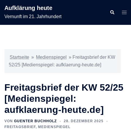
Zum
Aufklärung heute
Inhalt
Suche
Men
Vernunft im 21. Jahrhundert
springen
ums
Startseite
»
Medienspiegel
»
Freitagsbrief der KW
52/25 [Medienspiegel: aufklaerung-heute.de]
Freitagsbrief der KW 52/25
[Medienspiegel:
aufklaerung-heute.de]
VON
GUENTER BUCHHOLZ
28. DEZEMBER 2025
FREITAGSBRIEF
,
MEDIENSPIEGEL