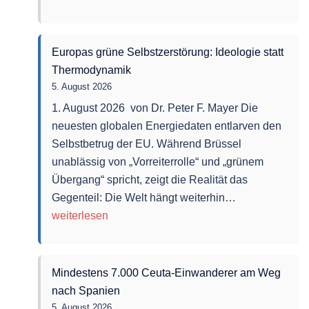
Krie
in
Euro
Europas grüne Selbstzerstörung: Ideologie statt
Köp
Thermodynamik
Bra
5. August 2026
für
1. August 2026 von Dr. Peter F. Mayer Die
den
neuesten globalen Energiedaten entlarven den
Frie
Selbstbetrug der EU. Während Brüssel
unablässig von „Vorreiterrolle“ und „grünem
Übergang“ spricht, zeigt die Realität das
Europas
Gegenteil: Die Welt hängt weiterhin…
grüne
weiterlesen
Selbstzerstöru
Ideologie
statt
Mindestens 7.000 Ceuta-Einwanderer am Weg
Thermodynam
nach Spanien
5. August 2026