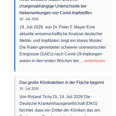
Masken,
chargenabhängige Unterschiede bei
Abstandsregeln
Nebenwirkungen von Covid-Impfstoffen
und
20. Juli 2026
Lockdowns
19. Juli 2026 von Dr. Peter F. Mayer Eine
aktuelle wissenschaftliche Analyse deutscher
Melde- und Impfdaten zeigt ein klares Muster:
Die Raten gemeldeter schwerer unerwünschter
Ereignisse (SAEs) nach Covid-19-Impfungen
Neue
waren in den ersten Wochen der…
weiterlesen
deutsche
Studie:
Extreme
Das große Kliniksterben in der Fläche beginnt
chargenabhängi
15. Juli 2026
Unterschiede
Von Roland Tichy Di, 14. Juli 2026 Die
bei
Deutsche Krankenhausgesellschaft (DKG)
Nebenwirkungen
fürchtet, dass ein Drittel der Kliniken das am
von