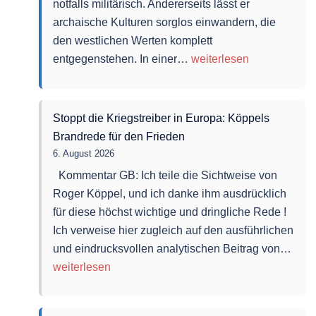
notfalls militärisch. Andererseits lässt er
archaische Kulturen sorglos einwandern, die
den westlichen Werten komplett
Der
entgegenstehen. In einer…
weiterlesen
Westen
kämpft
draußen
Stoppt die Kriegstreiber in Europa: Köppels
–
Brandrede für den Frieden
und
6. August 2026
gibt
Kommentar GB: Ich teile die Sichtweise von
sich
Roger Köppel, und ich danke ihm ausdrücklich
drinnen
für diese höchst wichtige und dringliche Rede !
auf
Ich verweise hier zugleich auf den ausführlichen
Stop
und eindrucksvollen analytischen Beitrag von…
die
weiterlesen
Krie
in