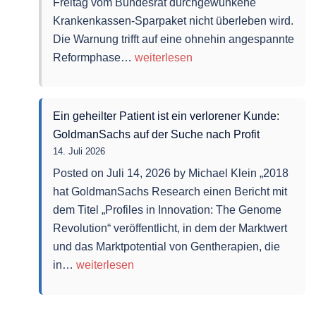
Freitag vom Bundesrat durchgewunkene
Covid-
Krankenkassen-Sparpaket nicht überleben wird.
Impfstoffen
Die Warnung trifft auf eine ohnehin angespannte
Das
Reformphase…
weiterlesen
große
Kliniksterben
in
Ein geheilter Patient ist ein verlorener Kunde:
der
GoldmanSachs auf der Suche nach Profit
Fläche
14. Juli 2026
beginnt
Posted on Juli 14, 2026 by Michael Klein „2018
hat GoldmanSachs Research einen Bericht mit
dem Titel „Profiles in Innovation: The Genome
Revolution“ veröffentlicht, in dem der Marktwert
und das Marktpotential von Gentherapien, die
Ein
in…
weiterlesen
geheilter
Patient