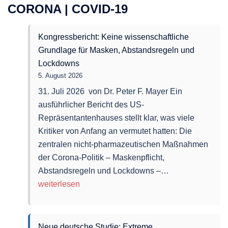
CORONA | COVID-19
Ukraine
und
Kongressbericht: Keine wissenschaftliche
gegen
Grundlage für Masken, Abstandsregeln und
den
Lockdowns
Iran
5. August 2026
wirklich
am
31. Juli 2026 von Dr. Peter F. Mayer Ein
Laufen
ausführlicher Bericht des US-
hält
Repräsentantenhauses stellt klar, was viele
Kritiker von Anfang an vermutet hatten: Die
zentralen nicht-pharmazeutischen Maßnahmen
der Corona-Politik – Maskenpflicht,
Kongressbericht
Abstandsregeln und Lockdowns –…
Keine
weiterlesen
wissenschaftlic
Grundlage
für
Neue deutsche Studie: Extreme