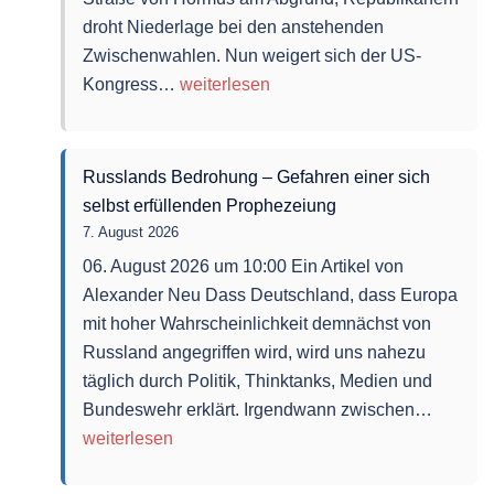
droht Niederlage bei den anstehenden
Zwischenwahlen. Nun weigert sich der US-
US-
Kongress…
weiterlesen
Kongress
verweigert
Erhöhung
Russlands Bedrohung – Gefahren einer sich
des
selbst erfüllenden Prophezeiung
Militärhaushalts:
7. August 2026
USA
06. August 2026 um 10:00 Ein Artikel von
stehen
Alexander Neu Dass Deutschland, dass Europa
im
mit hoher Wahrscheinlichkeit demnächst von
Iran
Russland angegriffen wird, wird uns nahezu
womöglich
täglich durch Politik, Thinktanks, Medien und
vor
Russla
Bundeswehr erklärt. Irgendwann zwischen…
einer
Bedroh
weiterlesen
weiteren
–
großen