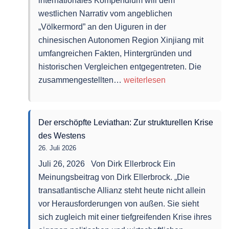
internationales Kompendium will dem
westlichen Narrativ vom angeblichen
„Völkermord” an den Uiguren in der
chinesischen Autonomen Region Xinjiang mit
umfangreichen Fakten, Hintergründen und
historischen Vergleichen entgegentreten. Die
Chinas
zusammengestellten…
weiterlesen
Unterdrückung
in
Xinjiang
Der erschöpfte Leviathan: Zur strukturellen Krise
–
des Westens
nur
26. Juli 2026
ein
Juli 26, 2026 Von Dirk Ellerbrock Ein
Lügenmärchen?
Meinungsbeitrag von Dirk Ellerbrock. „Die
transatlantische Allianz steht heute nicht allein
vor Herausforderungen von außen. Sie sieht
sich zugleich mit einer tiefgreifenden Krise ihres