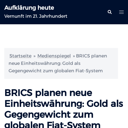
Zum
Aufklärung heute
Inhalt
Suche
Me
Vernunft im 21. Jahrhundert
springen
ums
Startseite
»
Medienspiegel
»
BRICS planen
neue Einheitswährung: Gold als
Gegengewicht zum globalen Fiat-System
BRICS planen neue
Einheitswährung: Gold als
Gegengewicht zum
globalen Fiat-System