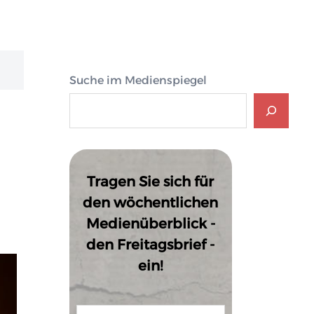
Suche im Medienspiegel
Tragen Sie sich für
den wöchentlichen
Medienüberblick -
den Freitagsbrief -
ein!