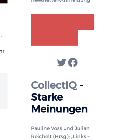
Newsletter-Anmeldung
GENDER-DISKURS
,
COLLECTIQ
hr
Twitter
Facebook
CollectIQ
-
Starke
Meinungen
Pauline Voss und Julian
Reichelt (Hrsg.): „Links –