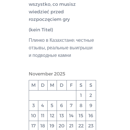
wszystko, co musisz
wiedzieć przed
rozpoczęciem gry
(kein Titel)
Плинко в Казахстане: честные
отзывы, реальные выигрыши
и подводные камни
November 2025
M
D
M
D
F
S
S
1
2
3
4
5
6
7
8
9
10
11
12
13
14
15
16
17
18
19
20
21
22
23