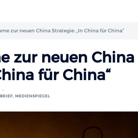
me zur neuen China Strategie: „In China für China“
e zur neuen China
China für China“
BRIEF
,
MEDIENSPIEGEL