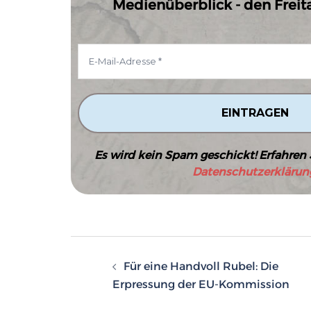
Medienüberblick - den Freitag
Es wird kein Spam geschickt! Erfahren 
Datenschutzerklärun
Beitragsnavigatio
Für eine Handvoll Rubel: Die
Erpressung der EU-Kommission