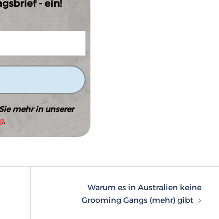
sbrief - ein!
Sie mehr in unserer
g
.
n
Warum es in Australien keine
Grooming Gangs (mehr) gibt