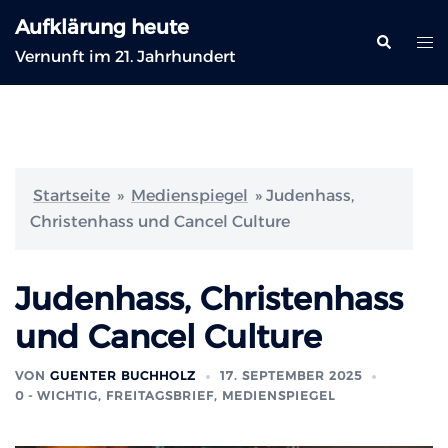
Zum
Aufklärung heute
Inhalt
Suche
Me
Vernunft im 21. Jahrhundert
springen
ums
Startseite
»
Medienspiegel
»
Judenhass,
Christenhass und Cancel Culture
Judenhass, Christenhass
und Cancel Culture
VON
GUENTER BUCHHOLZ
17. SEPTEMBER 2025
0 - WICHTIG
,
FREITAGSBRIEF
,
MEDIENSPIEGEL