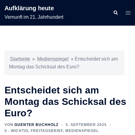
Zum
Aufklärung heute
Inhalt
Suche
Men
Vernunft im 21. Jahrhundert
springen
ums
Startseite
»
Medienspiegel
»
Entscheidet sich am
Montag das Schicksal des Euro?
Entscheidet sich am
Montag das Schicksal des
Euro?
VON
GUENTER BUCHHOLZ
5. SEPTEMBER 2025
0 - WICHTIG
,
FREITAGSBRIEF
,
MEDIENSPIEGEL