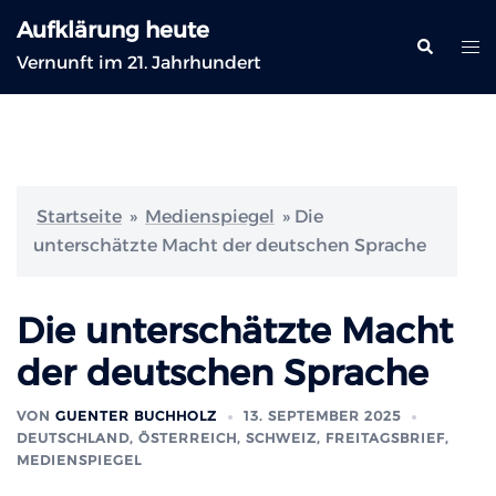
Zum
Aufklärung heute
Inhalt
Suche
Me
Vernunft im 21. Jahrhundert
springen
ums
Startseite
»
Medienspiegel
»
Die
unterschätzte Macht der deutschen Sprache
Die unterschätzte Macht
der deutschen Sprache
VON
GUENTER BUCHHOLZ
13. SEPTEMBER 2025
DEUTSCHLAND, ÖSTERREICH, SCHWEIZ
,
FREITAGSBRIEF
,
MEDIENSPIEGEL