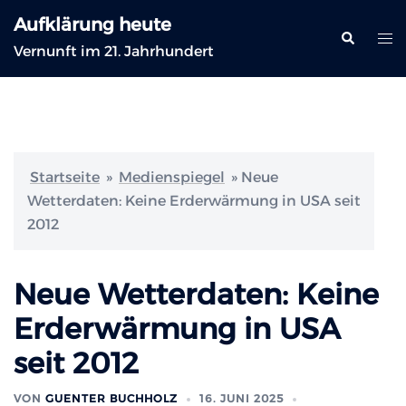
Zum
Aufklärung heute
Inhalt
Suche
Me
Vernunft im 21. Jahrhundert
springen
ums
Startseite
»
Medienspiegel
»
Neue
Wetterdaten: Keine Erderwärmung in USA seit
2012
Neue Wetterdaten: Keine
Erderwärmung in USA
seit 2012
VON
GUENTER BUCHHOLZ
16. JUNI 2025