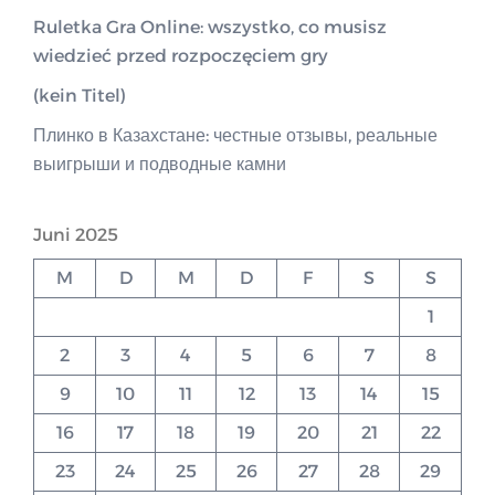
Ruletka Gra Online: wszystko, co musisz
wiedzieć przed rozpoczęciem gry
(kein Titel)
Плинко в Казахстане: честные отзывы, реальные
выигрыши и подводные камни
Juni 2025
M
D
M
D
F
S
S
1
2
3
4
5
6
7
8
9
10
11
12
13
14
15
16
17
18
19
20
21
22
23
24
25
26
27
28
29