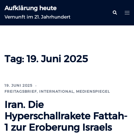
Zum
Aufklärung heute
Inhalt
Suche
Me
Vernunft im 21. Jahrhundert
springen
ums
Tag:
19. Juni 2025
19. JUNI 2025
FREITAGSBRIEF
,
INTERNATIONAL
,
MEDIENSPIEGEL
Iran. Die
Hyperschallrakete Fattah-
1 zur Eroberung Israels