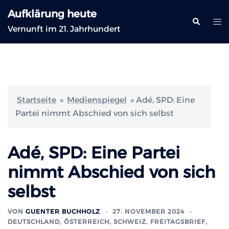
Zum
Aufklärung heute
Inhalt
Suche
Me
Vernunft im 21. Jahrhundert
springen
ums
Startseite
»
Medienspiegel
»
Adé, SPD: Eine
Partei nimmt Abschied von sich selbst
Adé, SPD: Eine Partei
nimmt Abschied von sich
selbst
VON
GUENTER BUCHHOLZ
27. NOVEMBER 2024
DEUTSCHLAND, ÖSTERREICH, SCHWEIZ
,
FREITAGSBRIEF
,