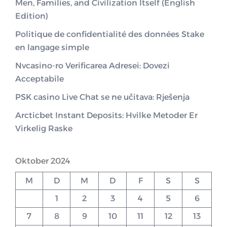
Men, Families, and Civilization Itself (English
Edition)
Politique de confidentialité des données Stake
en langage simple
Nvcasino-ro Verificarea Adresei: Dovezi
Acceptabile
PSK casino Live Chat se ne učitava: Rješenja
Arcticbet Instant Deposits: Hvilke Metoder Er
Virkelig Raske
Oktober 2024
M
D
M
D
F
S
S
1
2
3
4
5
6
7
8
9
10
11
12
13