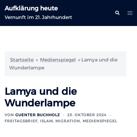
Zum
Aufklärung heute
Inhalt
Suche
Me
Vernunft im 21. Jahrhundert
springen
ums
Startseite
»
Medienspiegel
»
Lamya und die
Wunderlampe
Lamya und die
Wunderlampe
VON
GUENTER BUCHHOLZ
23. OKTOBER 2024
FREITAGSBRIEF
,
ISLAM, MIGRATION
,
MEDIENSPIEGEL