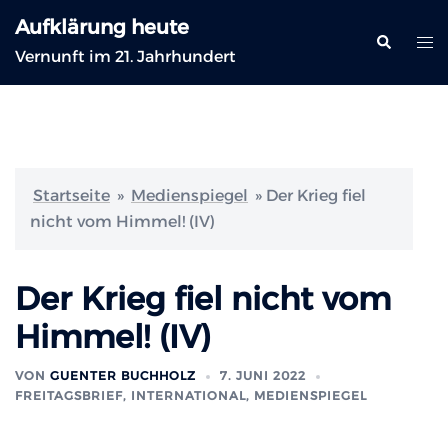
Zum
Aufklärung heute
Inhalt
Suche
Me
Vernunft im 21. Jahrhundert
springen
ums
Startseite
»
Medienspiegel
»
Der Krieg fiel
nicht vom Himmel! (IV)
Der Krieg fiel nicht vom
Himmel! (IV)
VON
GUENTER BUCHHOLZ
7. JUNI 2022
FREITAGSBRIEF
,
INTERNATIONAL
,
MEDIENSPIEGEL