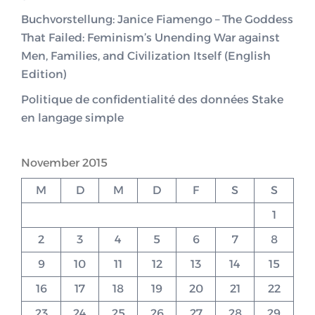
Buchvorstellung: Janice Fiamengo – The Goddess
That Failed: Feminism’s Unending War against
Men, Families, and Civilization Itself (English
Edition)
Politique de confidentialité des données Stake
en langage simple
November 2015
M
D
M
D
F
S
S
1
2
3
4
5
6
7
8
9
10
11
12
13
14
15
16
17
18
19
20
21
22
23
24
25
26
27
28
29