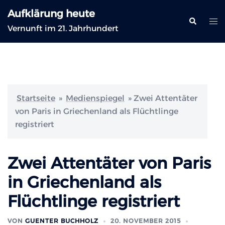
Zum
Aufklärung heute
Inhalt
Suche
Me
Vernunft im 21. Jahrhundert
springen
ums
Startseite
»
Medienspiegel
»
Zwei Attentäter
von Paris in Griechenland als Flüchtlinge
registriert
Zwei Attentäter von Paris
in Griechenland als
Flüchtlinge registriert
VON
GUENTER BUCHHOLZ
20. NOVEMBER 2015