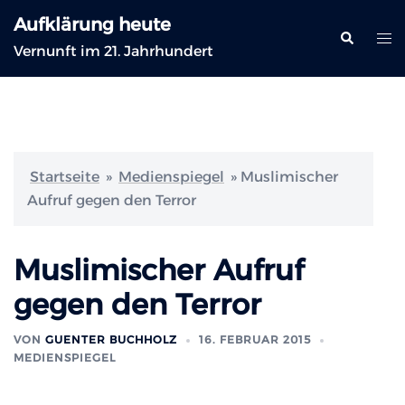
Zum
Aufklärung heute
Inhalt
Suche
Me
Vernunft im 21. Jahrhundert
springen
ums
Startseite
»
Medienspiegel
»
Muslimischer
Aufruf gegen den Terror
Muslimischer Aufruf
gegen den Terror
VON
GUENTER BUCHHOLZ
16. FEBRUAR 2015
MEDIENSPIEGEL