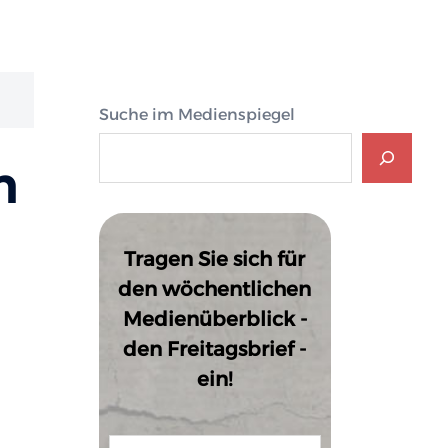
Suche im Medienspiegel
m
Tragen Sie sich für
den wöchentlichen
Medienüberblick -
den Freitagsbrief -
ein!