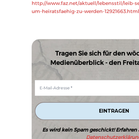
http://www.faz.net/aktuell/lebensstil/leib-
um-heiratsfaehig-zu-werden-12921663.htm
Tragen Sie sich für den wö
Medienüberblick - den Freitag
Es wird kein Spam geschickt! Erfahren 
Datenschutzerklärun