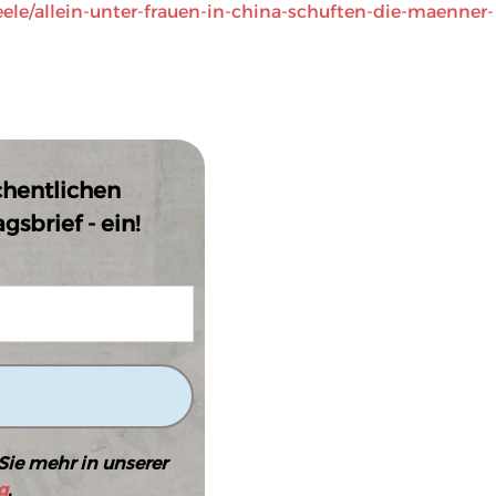
seele/allein-unter-frauen-in-china-schuften-die-maenner-
l
chentlichen
sbrief - ein!
Sie mehr in unserer
g
.