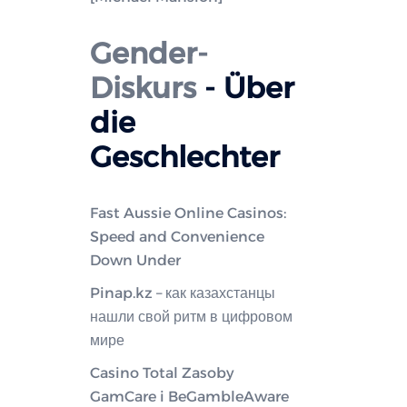
Gender-
Diskurs
- Über
die
Geschlechter
Fast Aussie Online Casinos:
Speed and Convenience
Down Under
Pinap.kz – как казахстанцы
нашли свой ритм в цифровом
мире
Casino Total Zasoby
GamCare i BeGambleAware