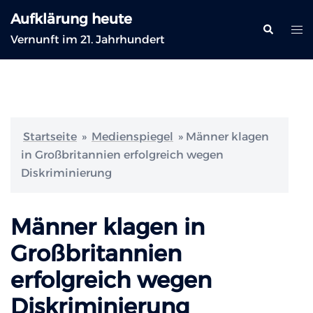
Zum
Aufklärung heute
Inhalt
Suche
Me
Vernunft im 21. Jahrhundert
springen
ums
Startseite
»
Medienspiegel
»
Männer klagen
in Großbritannien erfolgreich wegen
Diskriminierung
Männer klagen in
Großbritannien
erfolgreich wegen
Diskriminierung