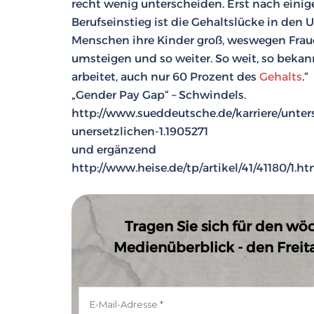
recht wenig unterscheiden. Erst nach einig
Berufseinstieg ist die Gehaltslücke in den 
Menschen ihre Kinder groß, weswegen Frauen 
umsteigen und so weiter. So weit, so bekan
arbeitet, auch nur
60
Prozent des
Gehalts
.“
„Gender Pay Gap“ – Schwindels.
http://www.sueddeutsche.de/karriere/unter
unersetzlichen-1.1905271
und ergänzend
http://www.heise.de/tp/artikel/41/41180/1.ht
Tragen Sie sich für den wö
Medienüberblick - den Freitag