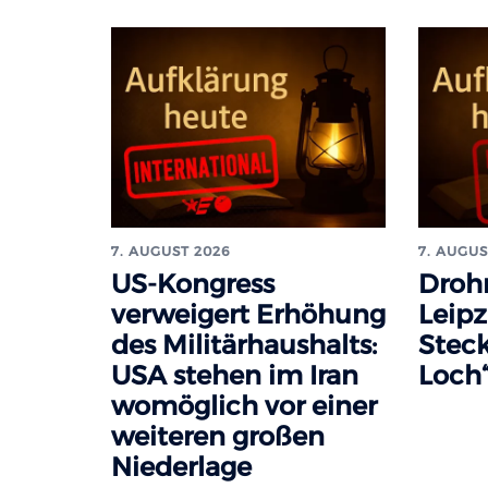
7. AUGUST 2026
7. AUGUS
US-Kongress
Droh
verweigert Erhöhung
Leipz
des Militärhaushalts:
Steck
USA stehen im Iran
Loch“
womöglich vor einer
weiteren großen
Niederlage