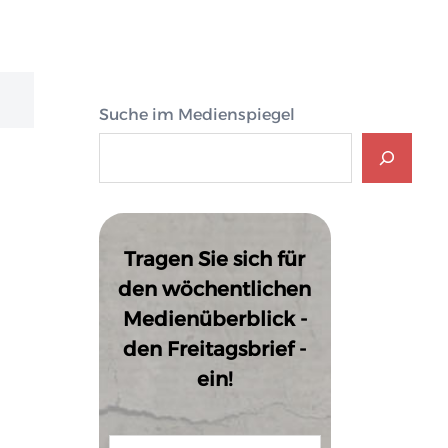
Suche im Medienspiegel
Tragen Sie sich für
den wöchentlichen
Medienüberblick -
den Freitagsbrief -
ein!