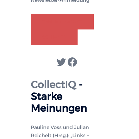
Newsletter-Anmeldung
GENDER-DISKURS
COLLECTIQ
Twitter
Facebook
CollectIQ
-
Starke
Meinungen
Pauline Voss und Julian
Reichelt (Hrsg.): „Links –