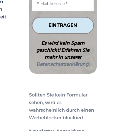
em
n
eit
Es wird kein Spam
geschickt! Erfahren Sie
mehr in unserer
Datenschutzerklärung
.
Sollten Sie kein Formular
sehen, wird es
wahrscheinlich durch einen
Werbeblocker blockiert.