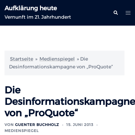
Zum
Aufklärung heute
Inhalt
Suche
Me
Vernunft im 21. Jahrhundert
springen
ums
Startseite
»
Medienspiegel
»
Die
Desinformationskampagne von „ProQuote“
Die
Desinformationskampagn
von „ProQuote“
VON
GUENTER BUCHHOLZ
15. JUNI 2013
MEDIENSPIEGEL