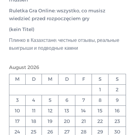
Ruletka Gra Online: wszystko, co musisz
wiedzieć przed rozpoczęciem gry
(kein Titel)
Плинко в Казахстане: честные отзывы, реальные
выигрыши и подводные камни
August 2026
M
D
M
D
F
S
S
1
2
3
4
5
6
7
8
9
10
11
12
13
14
15
16
17
18
19
20
21
22
23
24
25
26
27
28
29
30