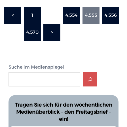
Seitennummerierung
<
1
…
4.554
4.555
4.556
der
Beiträge
…
4.570
>
Suche im Medienspiegel
Tragen Sie sich für den wöchentlichen
Medienüberblick - den Freitagsbrief -
ein!