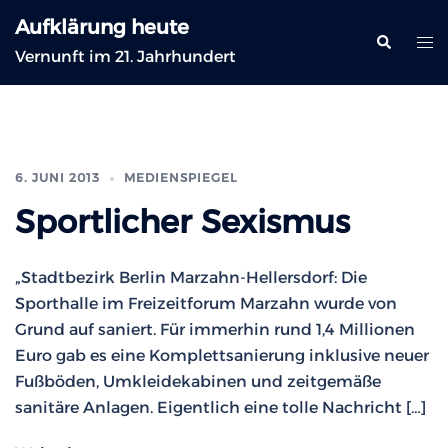
Zum
Aufklärung heute
Inhalt
Suche
Me
Vernunft im 21. Jahrhundert
springen
ums
6. JUNI 2013
MEDIENSPIEGEL
Sportlicher Sexismus
„Stadtbezirk Berlin Marzahn-Hellersdorf: Die
Sporthalle im Freizeitforum Marzahn wurde von
Grund auf saniert. Für immerhin rund 1,4 Millionen
Euro gab es eine Komplettsanierung inklusive neuer
Fußböden, Umkleidekabinen und zeitgemäße
sanitäre Anlagen. Eigentlich eine tolle Nachricht […]