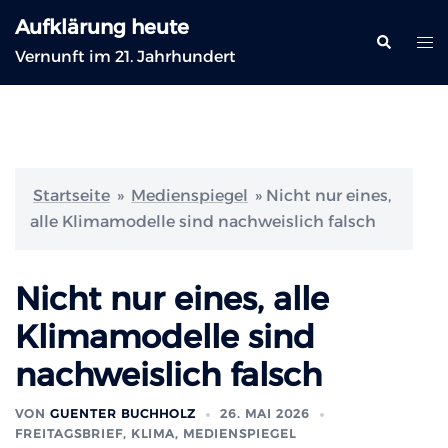
Zum
Aufklärung heute
Inhalt
Suche
Me
Vernunft im 21. Jahrhundert
springen
ums
Startseite
»
Medienspiegel
»
Nicht nur eines,
alle Klimamodelle sind nachweislich falsch
Nicht nur eines, alle
Klimamodelle sind
nachweislich falsch
VON
GUENTER BUCHHOLZ
26. MAI 2026
FREITAGSBRIEF
,
KLIMA
,
MEDIENSPIEGEL