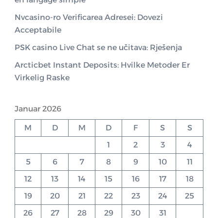
Nvcasino-ro Verificarea Adresei: Dovezi
Acceptabile
PSK casino Live Chat se ne učitava: Rješenja
Arcticbet Instant Deposits: Hvilke Metoder Er
Virkelig Raske
Januar 2026
M
D
M
D
F
S
S
1
2
3
4
5
6
7
8
9
10
11
12
13
14
15
16
17
18
19
20
21
22
23
24
25
26
27
28
29
30
31