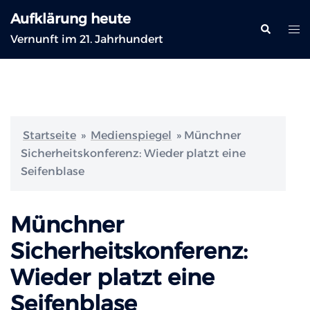
Zum
Aufklärung heute
Inhalt
Suche
Me
Vernunft im 21. Jahrhundert
springen
ums
Startseite
»
Medienspiegel
»
Münchner
Sicherheitskonferenz: Wieder platzt eine
Seifenblase
Münchner
Sicherheitskonferenz:
Wieder platzt eine
Seifenblase