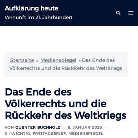
Zum
Aufklärung heute
Inhalt
Suche
Me
Vernunft im 21. Jahrhundert
springen
ums
Startseite
»
Medienspiegel
»
Das Ende des
Völkerrechts und die Rückkehr des Weltkriegs
Das Ende des
Völkerrechts und die
Rückkehr des Weltkriegs
VON
GUENTER BUCHHOLZ
5. JANUAR 2026
0 - WICHTIG
,
FREITAGSBRIEF
,
MEDIENSPIEGEL