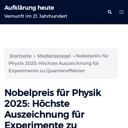
Zum
Aufklärung heute
Inhalt
Suche
Me
Vernunft im 21. Jahrhundert
springen
ums
Startseite
»
Medienspiegel
»
Nobelpreis für
Physik 2025: Höchste Auszeichnung für
Experimente zu Quanteneffekten
Nobelpreis für Physik
2025: Höchste
Auszeichnung für
Experimente zu