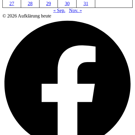
27
28
29
30
31
« Sep.
Nov. »
© 2026 Aufklärung heute