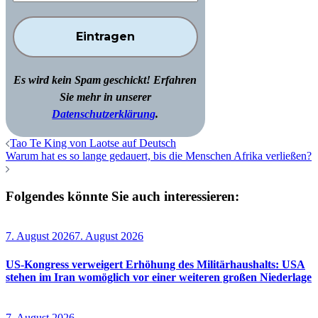
Es wird kein Spam geschickt! Erfahren
Sie mehr in unserer
Datenschutzerklärung
.
Beitragsnavigation
Tao Te King von Laotse auf Deutsch
Warum hat es so lange gedauert, bis die Menschen Afrika verließen?
Folgendes könnte Sie auch interessieren:
7. August 2026
7. August 2026
US-Kongress verweigert Erhöhung des Militärhaushalts: USA
stehen im Iran womöglich vor einer weiteren großen Niederlage
7. August 2026