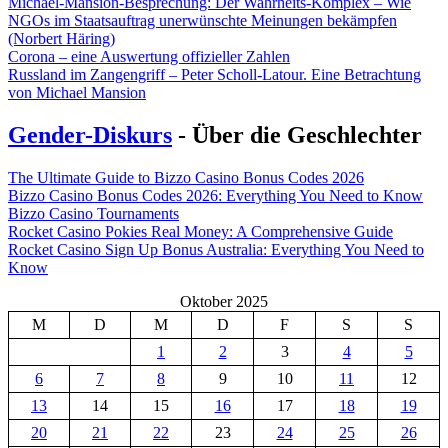
Michael-Mansion-Besprechung: Der Wahrheits-Komplex – Wie
NGOs im Staatsauftrag unerwünschte Meinungen bekämpfen
(Norbert Häring)
Corona – eine Auswertung offizieller Zahlen
Russland im Zangengriff – Peter Scholl-Latour. Eine Betrachtung
von Michael Mansion
Gender-Diskurs
- Über die Geschlechter
The Ultimate Guide to Bizzo Casino Bonus Codes 2026
Bizzo Casino Bonus Codes 2026: Everything You Need to Know
Bizzo Casino Tournaments
Rocket Casino Pokies Real Money: A Comprehensive Guide
Rocket Casino Sign Up Bonus Australia: Everything You Need to
Know
Oktober 2025
M
D
M
D
F
S
S
1
2
3
4
5
6
7
8
9
10
11
12
13
14
15
16
17
18
19
20
21
22
23
24
25
26